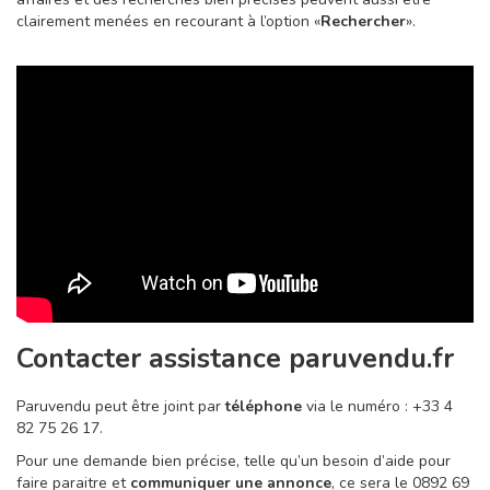
clairement menées en recourant à l’option «
Rechercher
».
Contacter assistance paruvendu.fr
Paruvendu peut être joint par
téléphone
via le numéro : +33 4
82 75 26 17.
Pour une demande bien précise, telle qu’un besoin d’aide pour
faire paraitre et
communiquer une annonce
, ce sera le 0892 69