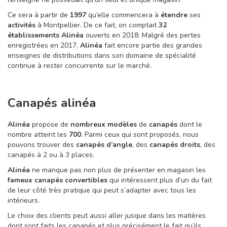
Ce sera à partir de
1997
qu’elle commencera à
étendre
ses
activités
à Montpellier. De ce fait, on comptait
32
établissements Alinéa
ouverts en 2018. Malgré des pertes
enregistrées en 2017,
Alinéa
fait encore partie des grandes
enseignes de distributions dans son domaine de spécialité
continue à rester concurrente sur le marché.
Canapés alinéa
Alinéa
propose de
nombreux
modèles
de
canapés
dont le
nombre atteint les
700
. Parmi ceux qui sont proposés, nous
pouvons trouver des
canapés d’angle
, des
canapés droits
, des
canapés à 2 ou à 3 places.
Alinéa
ne manque pas non plus de présenter en magasin les
fameux canapés convertibles
qui intéressent plus d’un du fait
de leur côté très pratique qui peut s’adapter avec tous les
intérieurs.
Le choix des clients peut aussi aller jusque dans les matières
dont sont faits les canapés et plus précisément le fait qu’ils