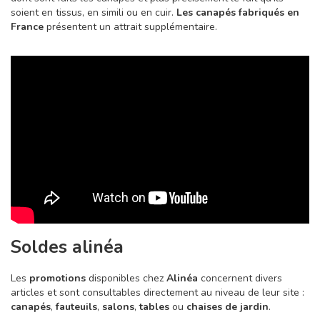
soient en tissus, en simili ou en cuir.
Les canapés fabriqués en
France
présentent un attrait supplémentaire.
Soldes alinéa
Les
promotions
disponibles chez
Alinéa
concernent divers
articles et sont consultables directement au niveau de leur site :
canapés
,
fauteuils
,
salons
,
tables
ou
chaises de jardin
.