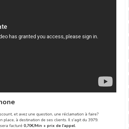
phone
ount, et avez une question, une réclamation à faire?
n place, à destination de ses clients. Il s'agit du 3979.
s sera facturé
0,70€/Min + prix de l'appel
.