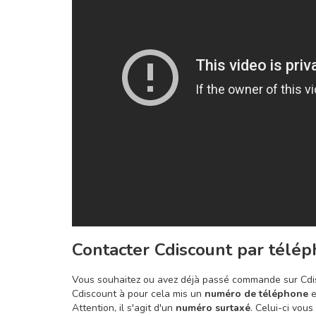
Contacter Cdiscount par télé
Vous souhaitez ou avez déjà passé commande sur Cdisc
Cdiscount à pour cela mis un
numéro de téléphone
e
Attention, il s'agit d'un
numéro surtaxé
. Celui-ci vou