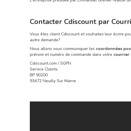
L'entreprise présidée par Emmanuel Grenier réalise u
Contacter Cdiscount par Courr
Vous êtes client Cdiscount et souhaitez leur écrire po
autre demande?
Nous allons vous communiquer les
coordonnées pos
prénom et numéro de commande dans votre
courrier
:
Cdiscount.com / SGPN
Service Clients
BP 90200
93472 Neuilly Sur Marne