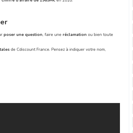
n
chiffre d'affaire de 1965M€
en 2018.
ier
ur
poser une question
, faire une
réclamation
ou bien toute
tales
de Cdiscount France. Pensez à indiquer votre nom,